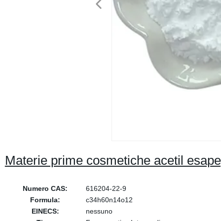
Materie prime cosmetiche acetil esap
Numero CAS:
616204-22-9
Formula:
c34h60n14o12
EINECS:
nessuno