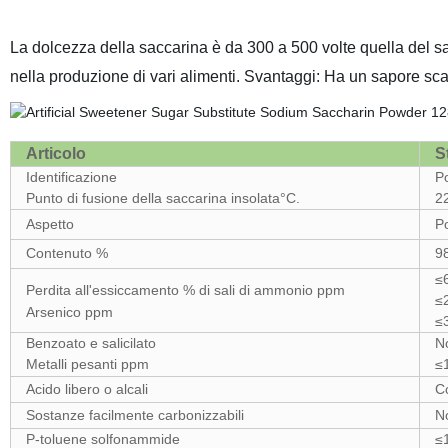
La dolcezza della saccarina è da 300 a 500 volte quella del s
nella produzione di vari alimenti. Svantaggi: Ha un sapore sca
Articolo
S
Identificazione
Po
Punto di fusione della saccarina insolata
°C.
2
Aspetto
P
Contenuto %
9
≤
Perdita all'essiccamento % di sali di ammonio ppm
≤
Arsenico ppm
≤
Benzoato e salicilato
No
Metalli pesanti ppm
≤
Acido libero o alcali
C
Sostanze facilmente carbonizzabili
No
P-toluene
solfonammide
≤