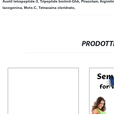
Acetil tetrapeptide-3
,
Tripeptide biotinil-Ghk
,
Pirazolam
,
Argireli
laxogenina
,
Mots-C
,
Tetracaina cloridrato
,
PRODOTTI