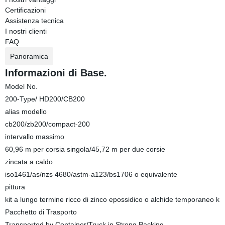
Certificazioni
Assistenza tecnica
I nostri clienti
FAQ
Panoramica
Informazioni di Base.
Model No.
200-Type/ HD200/CB200
alias modello
cb200/zb200/compact-200
intervallo massimo
60,96 m per corsia singola/45,72 m per due corsie
zincata a caldo
iso1461/as/nzs 4680/astm-a123/bs1706 o equivalente
pittura
kit a lungo termine ricco di zinco epossidico o alchide temporaneo k
Pacchetto di Trasporto
Transported by Container/Truck in Strong Packing