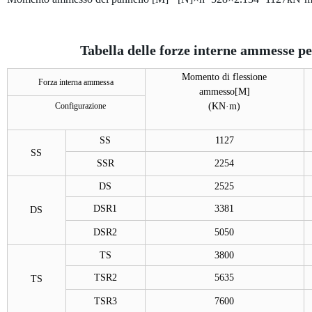
Tabella delle forze interne ammesse pe
Momento di flessione
Forza interna ammessa
ammesso[M]
Configurazione
(
KN·m)
SS
1127
SS
SSR
2254
DS
2525
DSR1
3381
DS
DSR2
5050
TS
3800
TSR2
5635
TS
TSR3
7600