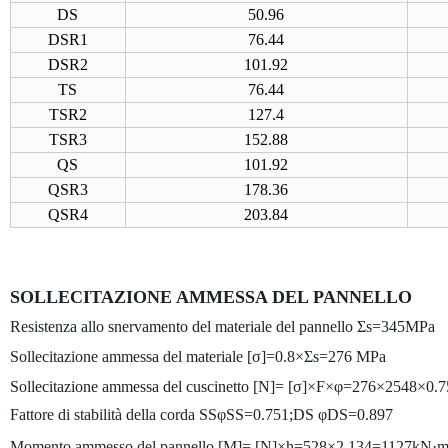
DS
50.96
DSR1
76.44
DSR2
101.92
TS
76.44
TSR2
127.4
TSR3
152.88
QS
101.92
QSR3
178.36
QSR4
203.84
SOLLECITAZIONE AMMESSA DEL PANNELLO
Resistenza allo snervamento del materiale del pannello Σs
=345MPa
Sollecitazione ammessa del materiale [σ]=0.8×Σs
=276 MPa
Sollecitazione ammessa del cuscinetto [N]= [σ]×F×φ=276×2548×0
Fattore di stabilità della corda SSφSS
=0.751;
DS
φDS
=0.897
Momento ammesso del pannello [M]= [N]×h=528×2.134=1127kN·