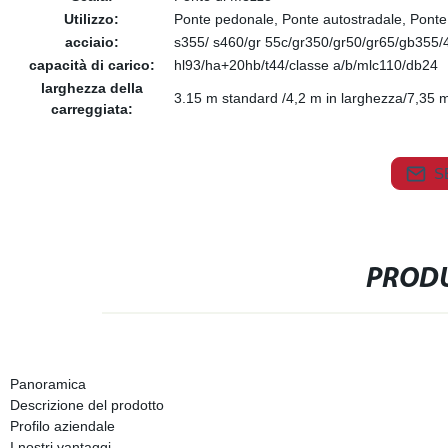
Utilizzo:
Ponte pedonale, Ponte autostradale, Ponte s
acciaio:
s355/ s460/gr 55c/gr350/gr50/gr65/gb355/
capacità di carico:
hl93/ha+20hb/t44/classe a/b/mlc110/db24
larghezza della
3.15 m standard /4,2 m in larghezza/7,35 m
carreggiata:
S
PRODU
Panoramica
Descrizione del prodotto
Profilo aziendale
I nostri vantaggi