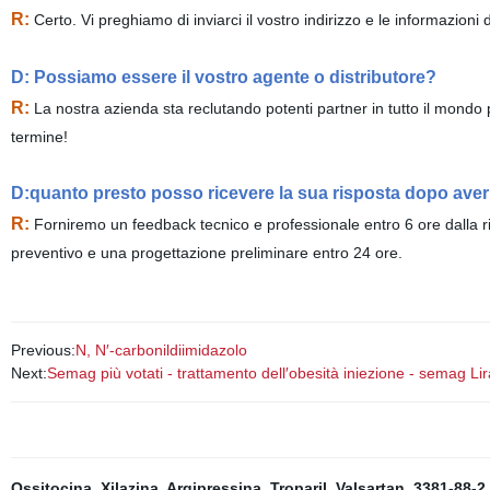
R:
Certo. Vi preghiamo di inviarci il vostro indirizzo e le informazioni 
D: Possiamo essere il vostro agente o distributore?
R:
La nostra azienda sta reclutando potenti partner in tutto il mondo
termine!
D:quanto presto posso ricevere la sua risposta dopo averle
R:
Forniremo un feedback tecnico e professionale entro 6 ore dalla ri
preventivo e una progettazione preliminare entro 24 ore.
Previous:
N, N′-carbonildiimidazolo
Next:
Semag più votati - trattamento dell′obesità iniezione - semag Lir
Ossitocina
,
Xilazina
,
Argipressina
,
Troparil
,
Valsartan
,
3381-88-2