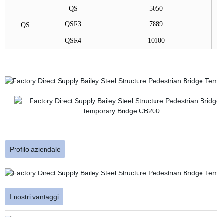
QS
5050
QSR3
7889
QS
QSR4
10100
Profilo aziendale
I nostri vantaggi