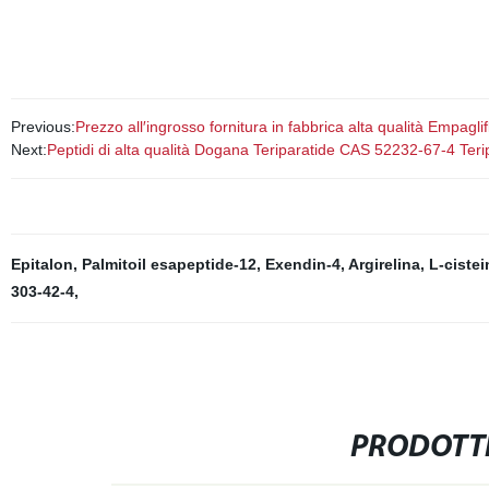
Previous:
Prezzo all′ingrosso fornitura in fabbrica alta qualità Empagl
Next:
Peptidi di alta qualità Dogana Teriparatide CAS 52232-67-4 Teri
Epitalon
,
Palmitoil esapeptide-12
,
Exendin-4
,
Argirelina
,
L-ciste
303-42-4
,
PRODOTTI