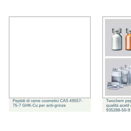
Peptidi di rame cosmetici CAS 49557-
Twochem pept
75-7 GHK-Cu per anti-grinze
qualità aceti
935288-50-9 
antirughe pol
prezzo