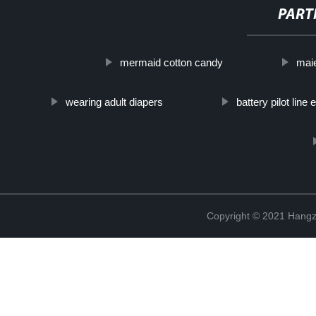
PART
mermaid cotton candy
maie
wearing adult diapers
battery pilot line
Copyright © 2021 Hangz