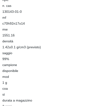
n. cas
130143-01-0
mf
c70h92n17o14
mw
1551.16
densità
1.42±0.1 g/cm3 (previsto)
saggio
99%
campione
disponibile
mod
1 g
coa
sì
durata a magazzino