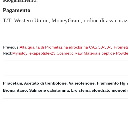
Pagamento
T/T, Western Union, MoneyGram, ordine di assicuraz
Previous:
Alta qualità di Prometazina idroclorina CAS 58-33-3 Promet
Next:
Myristoyl exapeptide-23 Cosmetic Raw Materials peptide Powder 
Piracetam
,
Acetato di trenbolone
,
Valerofenone
,
Frammento Hgh 1
Bromantano
,
Salmone calcitonina
,
L-cisteina cloridrato monoid