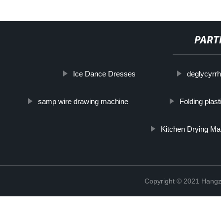
PART
Ice Dance Dresses
deglycyrrhi
samp wire drawing machine
Folding plas
Kitchen Drying Ma
Copyright © 2021 Hangz