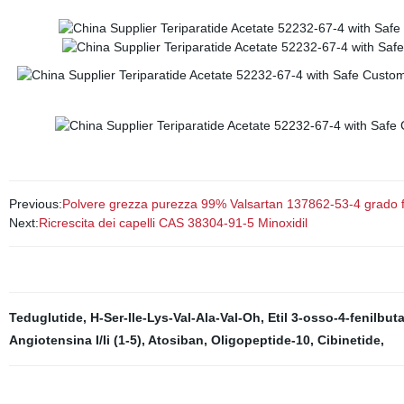
Previous:
Polvere grezza purezza 99% Valsartan 137862-53-4 grado fa
Next:
Ricrescita dei capelli CAS 38304-91-5 Minoxidil
Teduglutide
,
H-Ser-Ile-Lys-Val-Ala-Val-Oh
,
Etil 3-osso-4-fenilbut
Angiotensina I/Ii (1-5)
,
Atosiban
,
Oligopeptide-10
,
Cibinetide
,