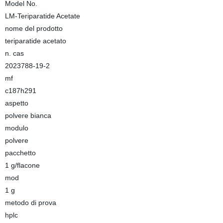
Model No.
LM-Teriparatide Acetate
nome del prodotto
teriparatide acetato
n. cas
2023788-19-2
mf
c187h291
aspetto
polvere bianca
modulo
polvere
pacchetto
1 g/flacone
mod
1 g
metodo di prova
hplc