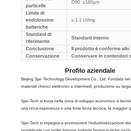
D90
≤180μm
particelle
Limite di
endotossine
≤ 1.1 UI/mg
batteriche
Standard di
Standard interno
riferimento
Conclusione
Il prodotto è conforme allo
Conservazione
Conservare in contenitori st
Profilo aziendale
Beijing Sjar Technology Development Co., Ltd. Fondata nel 201
materiali chimici elettronici e intermedi, produzione su larga 
Sjar-Tech si trova nella zona di sviluppo economico e tecnol
una ricca esperienza e una forte forza tecnica, la maggior pa
Sjar-Tech si impegna a promuovere l'industrializzazione dei 
progettuale con molte famose aziende farmaceutiche nazional