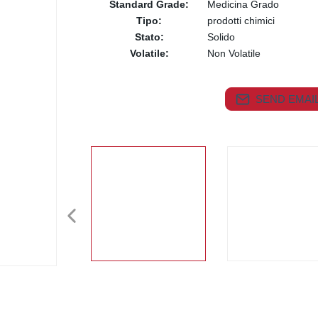
Standard Grade:
Medicina Grado
Tipo:
prodotti chimici
Stato:
Solido
Volatile:
Non Volatile
SEND EMAIL