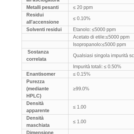
Metalli pesanti
≤ 20 ppm
Residui
≤ 0.10%
all'accensione
Solventi residui
Etanolo: ≤5000 ppm
Acetato di etile:≤5000 ppm
Isopropanolo:≤5000 ppm
Sostanza
Qualsiasi singola impurità s
correlata
Impurità totali: ≤ 0.50%
Enantisomer
≤ 0.15
%
Purezza
(mediante
≥99.0%
HPLC)
Densità
≤ 1.00
apparente
Densità
≤ 1.00
maschiata
Dimensione