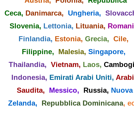
Austria,
Polonia,
Repubblica
Ceca,
Danimarca,
Ungheria,
Slovacc
Slovenia,
Lettonia,
Lituania,
Romani
Finlandia,
Estonia,
Grecia,
Cile,
Filippine,
Malesia,
Singapore,
Thailandia,
Vietnam,
Laos,
Cambogi
Indonesia,
Emirati Arabi Uniti,
Arabi
Saudita,
Messico,
Russia,
Nuova
Zelanda,
Repubblica Dominicana
, e