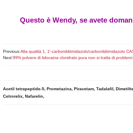
Questo è Wendy, se avete domande
Previous:
Alta qualità 1, 1′-carbonildiimidazolo/carbonildiimidazolo C
Next:
99% polvere di lidocaina cloridrato pura non si tratta di problem
Acetil tetrapeptide-5
,
Prometazina
,
Piracetam
,
Tadalafil
,
Dimetilt
Cetrorelix
,
Nafarelin
,