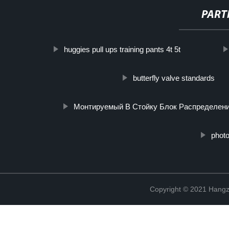
PART
huggies pull ups training pants 4t 5t
butterfly valve standards
Монтируемый В Стойку Блок Распределени
phot
Copyright © 2021 Hangz