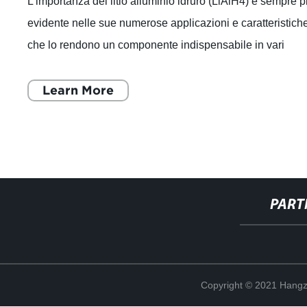
L'importanza del litio alluminio idruro (LiAlH4) è sempre p
evidente nelle sue numerose applicazioni e caratteristich
che lo rendono un componente indispensabile in vari
settori industriali. Que
Learn More
PART
Copyright © 2021 Hangz