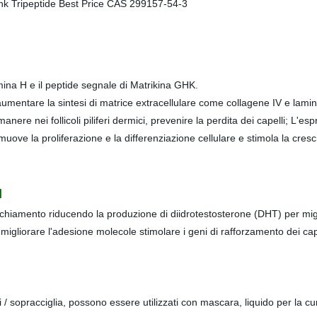
amina H e il peptide segnale di Matrikina GHK.
aumentare la sintesi di matrice extracellulare come collagene IV e laminina
 a rimanere nei follicoli piliferi dermici, prevenire la perdita dei capelli; L
muove la proliferazione e la differenziazione cellulare e stimola la cresci
l
invecchiamento riducendo la produzione di diidrotestosterone (DHT) per miglio
i migliorare l'adesione molecole stimolare i geni di rafforzamento dei ca
 / sopracciglia, possono essere utilizzati con mascara, liquido per la cura 