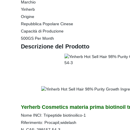
Marchio
Yinherb
Origine
Repubblica Popolare Cinese
Capacità di Produzione
500GS Per Month
Descrizione del Prodotto
Yerherb Cosmetics materia prima biotinoil t
Nome INCI: Tripeptide biotinoilico-1
Riferimento: Procapil,widelash
N. CAS: 299157-54-3