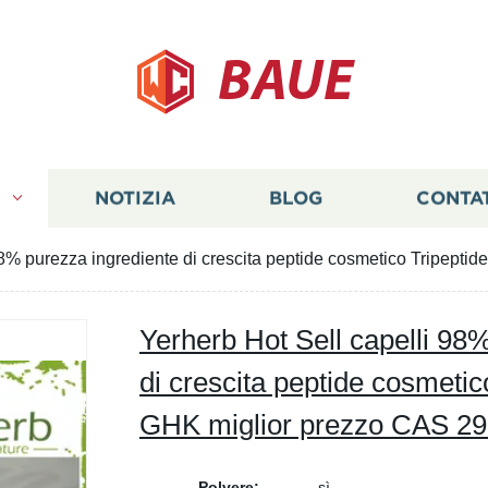
BAUE
I
NOTIZIA
BLOG
CONTA
98% purezza ingrediente di crescita peptide cosmetico Tripepti
Yerherb Hot Sell capelli 98
di crescita peptide cosmetico
GHK miglior prezzo CAS 29
Polvere:
sì