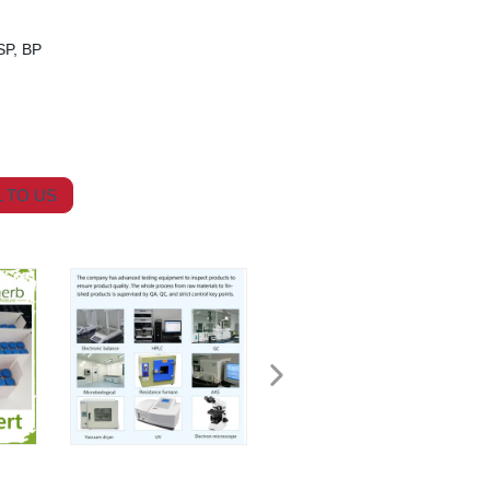
SP, BP
 TO US