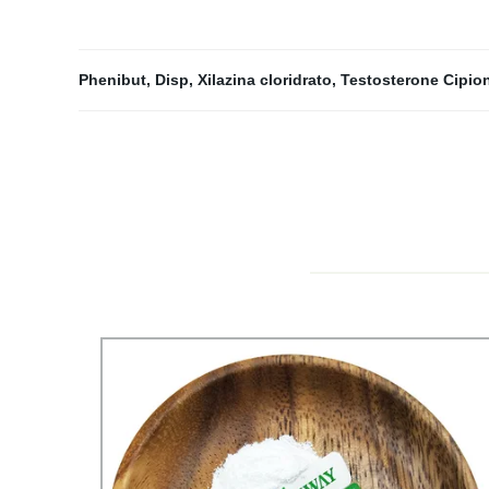
Phenibut
,
Disp
,
Xilazina cloridrato
,
Testosterone Cipio