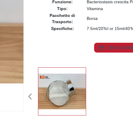
Funzione:
Bacteriostasis crescita 
Tipo:
Vitamina
Pacchetto di
Borsa
Trasporto:
Specifiche:
7.5mt/20′fcl or 15mt/40′f
SEND EMAIL