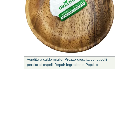
urezza
Vendita a caldo miglior Prezzo crescita dei capelli
perdita di capelli Repair ingrediente Peptide
cosmetico polvere tripeptidica di biotinile CAS
299157-54-3 ad elevata purezza