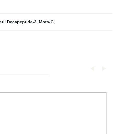
etil Decapeptide-3
,
Mots-C
,