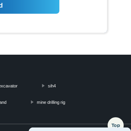
excavator
sih4
land
mine drilling rig
Top