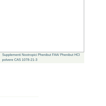
Supplementi Nootropici Phenibut FAA/ Phenibut HCl
Polver
polvere CAS 1078-21-3
di Ci
mg