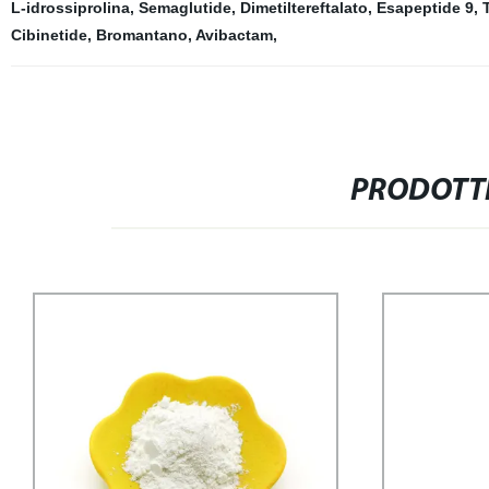
L-idrossiprolina
,
Semaglutide
,
Dimetiltereftalato
,
Esapeptide 9
,
Cibinetide
,
Bromantano
,
Avibactam
,
PRODOTTI