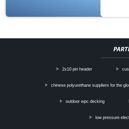
PART
2x10 pin header
cus
chinese polyurethane suppliers for the gl
outdoor wpc decking
low pressure elect