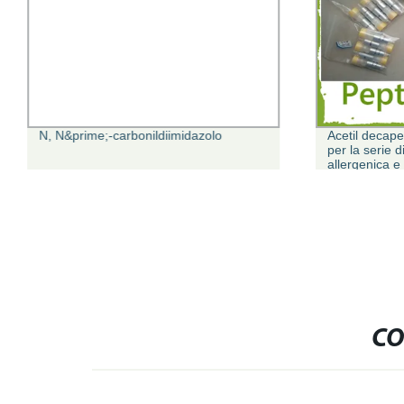
N, N&prime;-carbonildiimidazolo
Acetil decap
per la serie d
allergenica e
CO