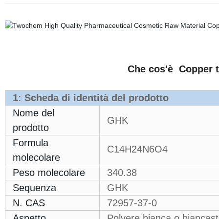
Che cos'è
Copper t
1: Scheda di identità del prodotto
Nome del
GHK
prodotto
Formula
C14H24N6O4
molecolare
Peso molecolare
340.38
Sequenza
GHK
N. CAS
72957-37-0
Aspetto
Polvere bianca o biancast