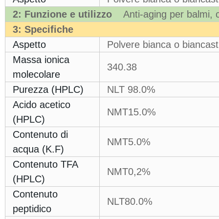
2: Funzione e utilizzo
Anti-aging per balmi, 
3:
Specifiche
Aspetto
Polvere bianca o biancast
Massa ionica
340.38
molecolare
Purezza (HPLC)
NLT 98.0%
Acido acetico
NMT15.0%
(HPLC)
Contenuto di
NMT5.0%
acqua (K.F)
Contenuto TFA
NMT0,2%
(HPLC)
Contenuto
NLT80.0%
peptidico