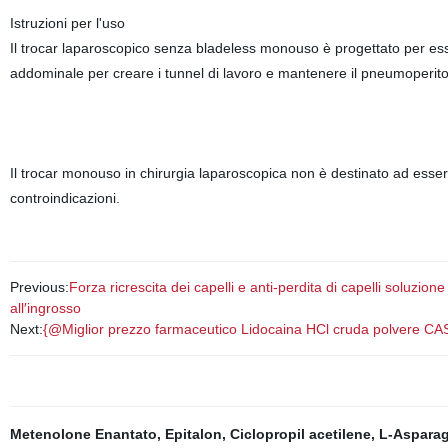
Istruzioni per l'uso
Il trocar laparoscopico senza bladeless monouso è progettato per esse
addominale per creare i tunnel di lavoro e mantenere il pneumoperitone
Il trocar monouso in chirurgia laparoscopica non è destinato ad esse
controindicazioni.
Previous:
Forza ricrescita dei capelli e anti-perdita di capelli soluz
all′ingrosso
Next:
{@Miglior prezzo farmaceutico Lidocaina HCl cruda polvere CAS
Metenolone Enantato
,
Epitalon
,
Ciclopropil acetilene
,
L-Asparag