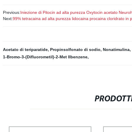
Previous:
Iniezione di Pitocin ad alta purezza Oxytocin acetato Neu
Next:
99% tetracaina ad alta purezza lidocaina procaina cloridrato in
Acetato di teriparatide
,
Propinsolfonato di sodio
,
Nonatimulina
,
1-Bromo-3-(Difluorometil)-2-Met Ilbenzene
,
PRODOTTI