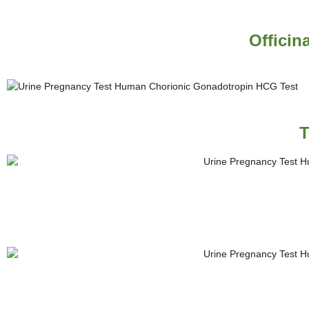
Officin
T