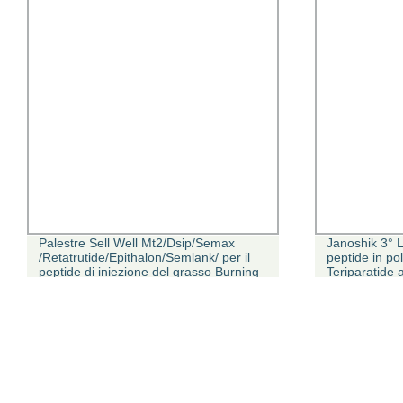
Palestre Sell Well Mt2/Dsip/Semax
Janoshik 3° L
/Retatrutide/Epithalon/Semlank/ per il
peptide in po
peptide di iniezione del grasso Burning
Teriparatide
con DDP Fre
5 mg 10 mg