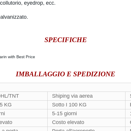
 collutorio, eyedrop, ecc.
galvanizzato.
SPECIFICHE
IMBALLAGGIO E SPEDIZIONE
DHL/TNT
Shiping via aerea
25 KG
Sotto I 100 KG
rni
5-15 giorni
evato
Costo elevato