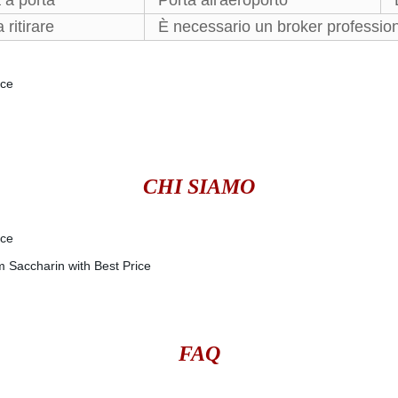
 a porta
Porta all'aeroporto
 ritirare
È necessario un broker professio
CHI SIAMO
FAQ