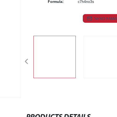
Formula:
c7h4no3s
SEND EMAIL