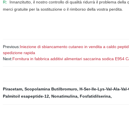
R:
Innanzitutto, il nostro controllo di qualità ridurrà il problema dell
merci gratuite per la sostituzione o il rimborso della vostra perdita.
Previous:
Iniezione di sbiancamento cutaneo in vendita a caldo peptid
spedizione rapida
Next:
Fornitura in fabbrica additivi alimentari saccarina sodica E95
Piracetam
,
Scopolamina Butilbromuro
,
H-Ser-Ile-Lys-Val-Ala-Val
Palmitoil esapeptide-12
,
Nonatimulina
,
Fosfatidilserina
,