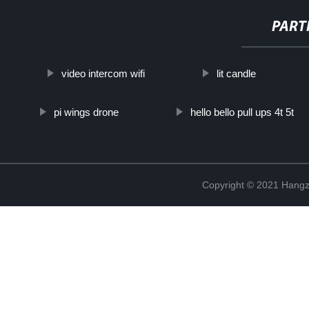
PART
video intercom wifi
lit candle
pi wings drone
hello bello pull ups 4t 5t
Copyright © 2021 Hangz