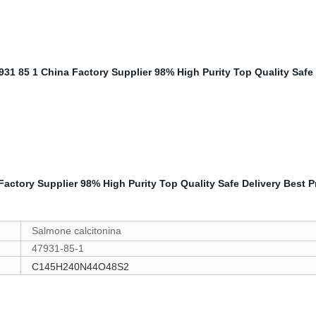
Salmone calcitonina
47931-85-1
C145H240N44O48S2