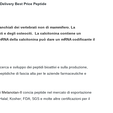
ranchiali dei vertebrati non di mammifero. La
ti e degli osteociti.
La calcitonina contiene un
-mRNA della calcitonina può dare un mRNA codificante il
cerca e sviluppo dei peptidi bioattivi e sulla produzione,
eptidiche di fascia alta per le aziende farmaceutiche e
i
Melanotan-II
concia peptide nel mercato di esportazione
Halal; Kosher
; FDA; SGS e molte altre certificazioni per il