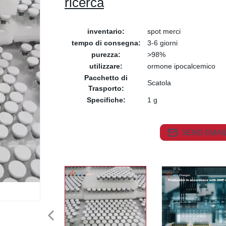
ricerca
inventario:
spot merci
tempo di consegna:
3-6 giorni
purezza:
>98%
utilizzare:
ormone ipocalcemico
Pacchetto di
Scatola
Trasporto:
Specifiche:
1 g
SEND EMAIL