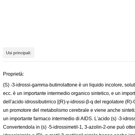
Usi principali:
Proprietà:
(S) -3-idrossi-gamma-butirrolattone è un liquido incolore, solubil
ecc. è un importante intermedio organico sintetico, e un impor
dell'acido idrossibutirrico [(R)-γ-idrossi-β-q del regolatore (R)
un promotore del metabolismo cerebrale e viene anche sintetizz
un importante farmaco intermedio di AIDS. L'acido (s) -3-idross
Convertendola in (s) -5-idrossimetil-1, 3-azolin-2-one può ottene