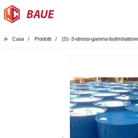
BAUE
Casa
Prodotti
(S) -3-idrossi-gamma-butirrolatton