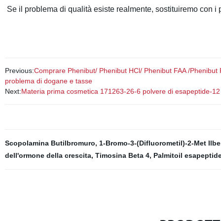
Se il problema di qualità esiste realmente, sostituiremo con i p
Previous:
Comprare Phenibut/ Phenibut HCl/ Phenibut FAA /Phenibut 
problema di dogane e tasse
Next:
Materia prima cosmetica 171263-26-6 polvere di esapeptide-12 d
Scopolamina Butilbromuro
,
1-Bromo-3-(Difluorometil)-2-Met Ilb
dell'ormone della crescita
,
Timosina Beta 4
,
Palmitoil esapeptid