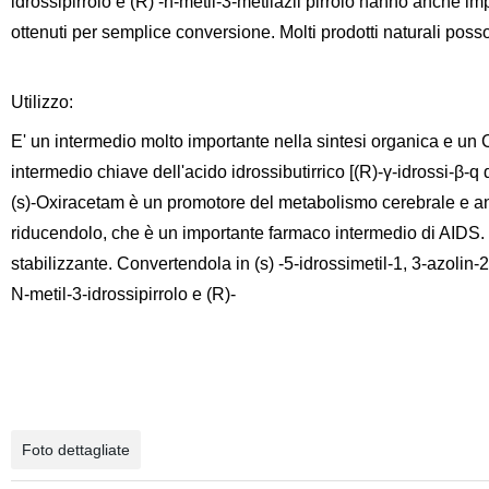
idrossipirrolo e (R) -n-metil-3-metilazil pirrolo hanno anche imp
ottenuti per semplice conversione. Molti prodotti naturali poss
Utilizzo:
E' un intermedio molto importante nella sintesi organica e un
intermedio chiave dell'acido idrossibutirrico [(R)-γ-idrossi-β-q 
(s)-Oxiracetam è un promotore del metabolismo cerebrale e anch
riducendolo, che è un importante farmaco intermedio di AIDS. L
stabilizzante. Convertendola in (s) -5-idrossimetil-1, 3-azolin-2-
N-metil-3-idrossipirrolo e (R)-
Foto dettagliate