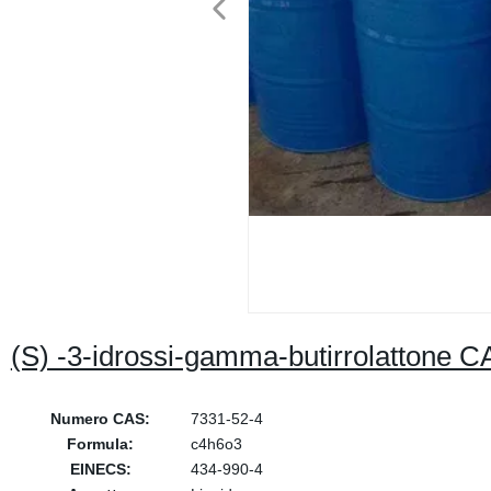
(S) -3-idrossi-gamma-butirrolattone C
Numero CAS:
7331-52-4
Formula:
c4h6o3
EINECS:
434-990-4