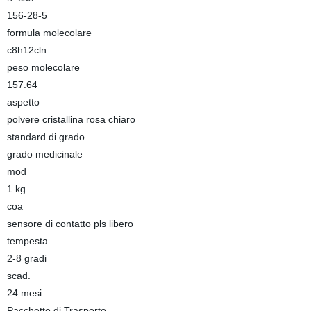
156-28-5
formula molecolare
c8h12cln
peso molecolare
157.64
aspetto
polvere cristallina rosa chiaro
standard di grado
grado medicinale
mod
1 kg
coa
sensore di contatto pls libero
tempesta
2-8 gradi
scad.
24 mesi
Pacchetto di Trasporto