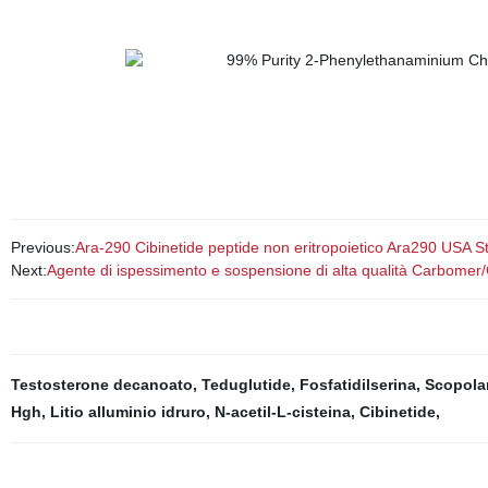
Previous:
Ara-290 Cibinetide peptide non eritropoietico Ara290 USA
Next:
Agente di ispessimento e sospensione di alta qualità Carbom
Testosterone decanoato
,
Teduglutide
,
Fosfatidilserina
,
Scopola
Hgh
,
Litio alluminio idruro
,
N-acetil-L-cisteina
,
Cibinetide
,