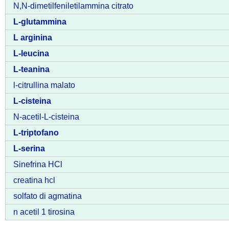
N,N-dimetilfeniletilammina citrato
L-glutammina
L arginina
L-leucina
L-teanina
l-citrullina malato
L-cisteina
N-acetil-L-cisteina
L-triptofano
L-serina
Sinefrina HCl
creatina hcl
solfato di agmatina
n acetil 1 tirosina