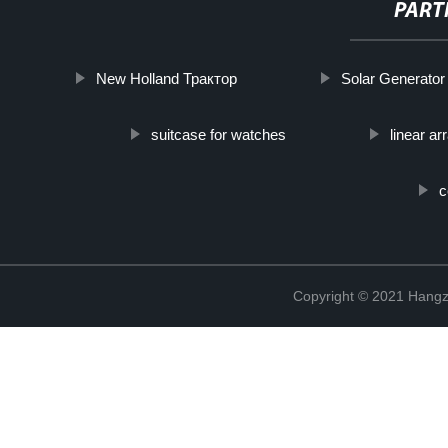
PART
New Holland Трактор
Solar Generator
suitcase for watches
linear ar
c
Copyright © 2021 Hangz