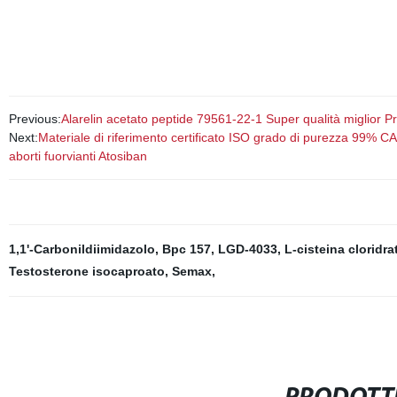
Previous:
Alarelin acetato peptide 79561-22-1 Super qualità miglior P
Next:
Materiale di riferimento certificato ISO grado di purezza 99%
aborti fuorvianti Atosiban
1,1'-Carbonildiimidazolo
,
Bpc 157
,
LGD-4033
,
L-cisteina cloridr
Testosterone isocaproato
,
Semax
,