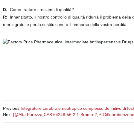
D:
Come trattare i reclami di qualità?
R:
Innanzitutto, il nostro controllo di qualità ridurrà il problema dell
merci gratuite per la sostituzione o il rimborso della vostra perdita.
Prezzo di fabbrica farmaceutico intermedio antipertensivo materiale
Prix usine médicaments antipertensifs intermédiaires pharmaceutiq
Фабричная цена фармацевтических промежуточных антигипертенз
Telmisartan
Precio de Fábrica intermedios Farmacéuticos precio de Fábrica mate
Previous:
Integratore cerebrale nootropico complesso definitivo di fos
Next:
{@Alta Purezza CAS 64248-56-2 1-Bromo-2, 6-Difluorobenzene a