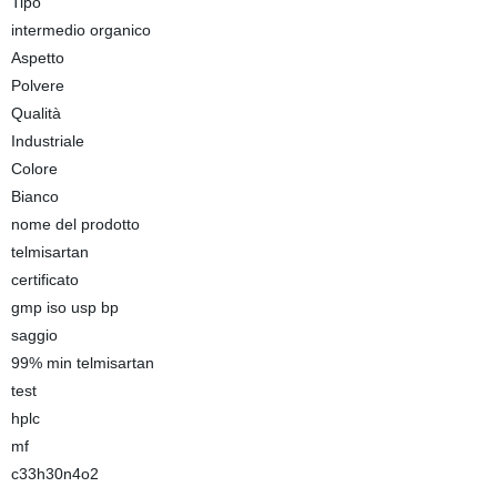
Tipo
intermedio organico
Aspetto
Polvere
Qualità
Industriale
Colore
Bianco
nome del prodotto
telmisartan
certificato
gmp iso usp bp
saggio
99% min telmisartan
test
hplc
mf
c33h30n4o2