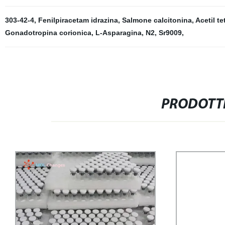
303-42-4
,
Fenilpiracetam idrazina
,
Salmone calcitonina
,
Acetil t
Gonadotropina corionica
,
L-Asparagina, N2
,
Sr9009
,
PRODOTTI