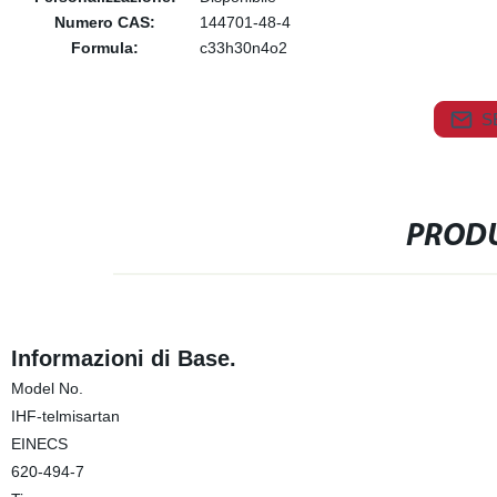
Numero CAS:
144701-48-4
Formula:
c33h30n4o2
S
PRODU
Informazioni di Base.
Model No.
IHF-telmisartan
EINECS
620-494-7