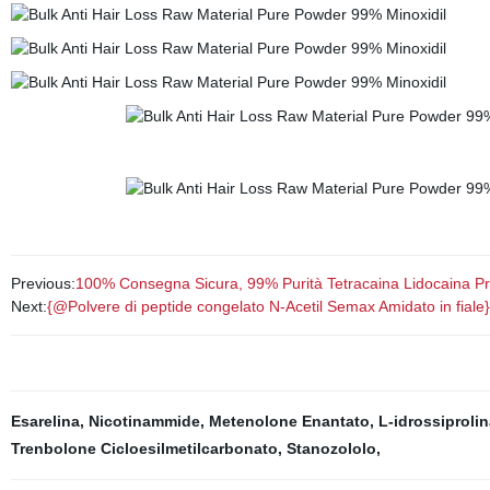
Previous:
100% Consegna Sicura, 99% Purità Tetracaina Lidocaina Pro
Next:
{@Polvere di peptide congelato N-Acetil Semax Amidato in fiale}
Esarelina
,
Nicotinammide
,
Metenolone Enantato
,
L-idrossiprolin
Trenbolone Cicloesilmetilcarbonato
,
Stanozololo
,