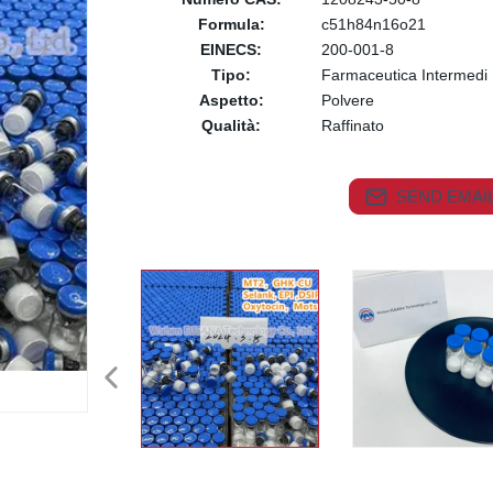
Formula:
c51h84n16o21
EINECS:
200-001-8
Tipo:
Farmaceutica Intermedi
Aspetto:
Polvere
Qualità:
Raffinato
SEND EMAIL