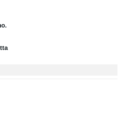
no.
tta