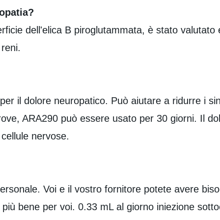
ropatia?
icie dell'elica B piroglutammata, è stato valutato
reni.
er il dolore neuropatico. Può aiutare a ridurre i si
ve, ARA290 può essere usato per 30 giorni. Il dol
 cellule nervose.
personale. Voi e il vostro fornitore potete avere b
 più bene per voi. 0.33 mL al giorno iniezione sot