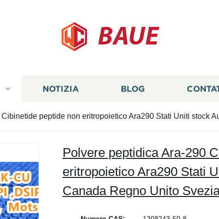
BAUE
I
NOTIZIA
BLOG
CONTA
 Cibinetide peptide non eritropoietico Ara290 Stati Uniti stock
Polvere peptidica Ara-290 C
eritropoietico Ara290 Stati U
Canada Regno Unito Svezi
Numero CAS:
1208243-50-8