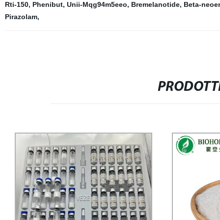
Rti-150
,
Phenibut
,
Unii-Mqg94m5eeo
,
Bremelanotide
,
Beta-neoe
Pirazolam
,
PRODOTTI