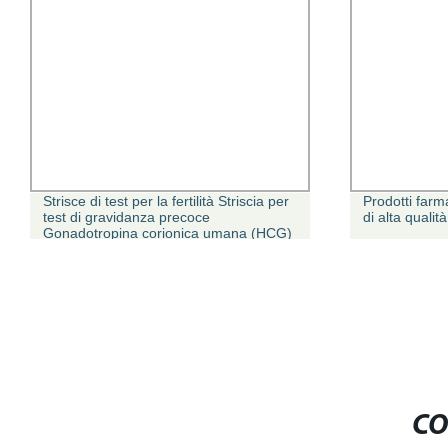
Strisce di test per la fertilità Striscia per
Prodotti farm
test di gravidanza precoce
di alta qualit
Gonadotropina corionica umana (HCG)
Test rapido (U/P)
CO