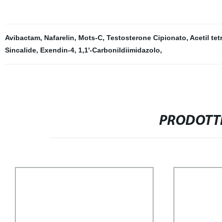
Avibactam
,
Nafarelin
,
Mots-C
,
Testosterone Cipionato
,
Acetil te
Sincalide
,
Exendin-4
,
1,1'-Carbonildiimidazolo
,
PRODOTTI