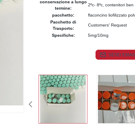
conservazione a lungo
2ºc- 8ºc, contenitori ben 
termine:
pacchetto:
flaconcino liofilizzato po
Pacchetto di
Customers′ Request
Trasporto:
Specifiche:
5mg/10mg
SEND EMAIL