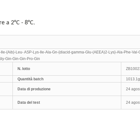
e a 2°C - 8°C.
-Ile-{Aib}-Leu- ASP-Lys-Ile-Ala-Gn-{diacid-gamma-Glu-(AEEA)2-Lys}-Ala-Phe-Val-
Gly-Gin-Gin-Gin-Pro-Gin
N. lotto
ZB1002
Quantità batch
1013.1g
Data di produzione
24 agos
Data del test
24 agos