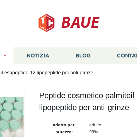
BAUE
I
NOTIZIA
BLOG
CONTA
l esapeptide-12 lipopeptide per anti-grinze
Peptide cosmetico palmitoil
lipopeptide per anti-grinze
adatto per:
adulto
purezza:
99%