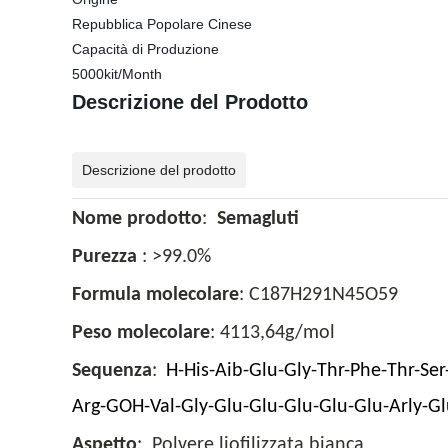
Repubblica Popolare Cinese
Capacità di Produzione
5000kit/Month
Descrizione del Prodotto
Descrizione del prodotto
Nome prodotto
:
Semagluti
Purezza
: >99.0%
Formula molecolare
: C187H291N45O59
Peso molecolare
: 4113,64g/mol
Sequenza
:
H-His-Aib-Glu-Gly-Thr-Phe-Thr-Ser
Arg-GOH-Val-Gly-Glu-Glu-Glu-Glu-Glu-Arly-Gl
Aspetto
: Polvere liofilizzata bianca