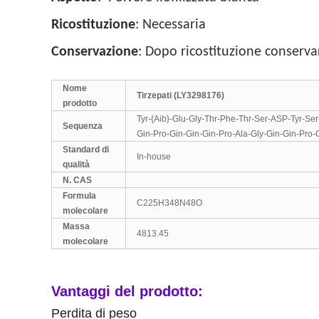
Ricostituzione
: Necessaria
Conservazione
: Dopo ricostituzione conservar
Nome
Tirzepati (LY3298176)
prodotto
Tyr-{Aib}-Glu-Gly-Thr-Phe-Thr-Ser-ASP-Tyr-Ser
Sequenza
Gin-Pro-Gin-Gin-Gin-Pro-Ala-Gly-Gin-Gin-Pro-
Standard di
In-house
qualità
N. CAS
Formula
C225H348N48O
molecolare
Massa
4813.45
molecolare
Vantaggi del prodotto:
Perdita di peso