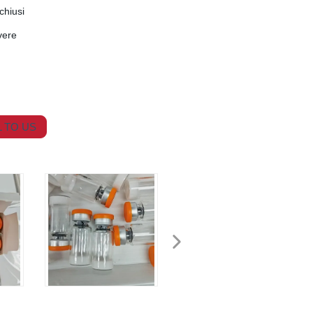
chiusi
lvere
 TO US