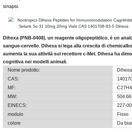
sinapsi.
Dihexa (PNB-0408), un reagente oligopeptidico, è un analogo
sangue-cervello. Dihexa si lega alla crescita di chemicalboo
aumenta la sua attività sul recettore c-Met. Dihexa ha dimo
cognitiva nei modelli animali.
Nome prodotto:
Dihexa
CAS:
140170
MF:
C27H4
MW:
504.66
EINECS:
227-00
modulo
Fisso
colore
Da bia