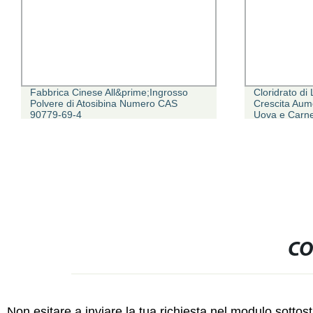
ime;Ingrosso
Cloridrato di Lisina Stimolo Rapido della
umero CAS
Crescita Aumenta la Produzione di
Uova e Carne
CO
Non esitare a inviare la tua richiesta nel modulo sotto