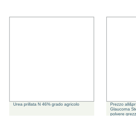
Urea prillata N 46% grado agricolo
Prezzo all&pr
Glaucoma St
polvere grez
CAS155206-00
Finasteride B
capelli