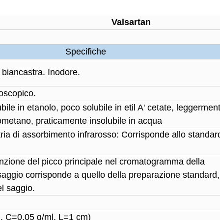
Valsartan
Specifiche
 biancastra. Inodore.
oscopico.
ile in etanolo, poco solubile in etil A' cetate, leggermen
rometano, praticamente insolubile in acqua
ria di assorbimento infrarosso: Corrisponde allo standar
tenzione del picco principale nel cromatogramma della
saggio corrisponde a quello della preparazione standard,
l saggio.
, C=0,05 g/ml, L=1 cm)