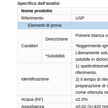
Specifica dell'analisi
Nome prodotto
Riferimento
USP
Elementi di prova
Polvere bianca o
Descrizione
Caratteri
*leggermente igr
Liberamente solub
*Solubilità
solubile in diclo
1) spettrofotomet
riferimento.
Identificazione
2) il tempo di ri
preparazione di 
come ottenuta ne
Acqua (KF)
≤2.0%
Assorbanza
≤0.02 (λ=420 nm