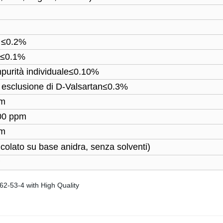
n ≤0.2%
n ≤0.1%
impurità individuale≤0.10%
ad esclusione di D-Valsartan≤0.3%
pm
000 ppm
pm
colato su base anidra, senza solventi)
P