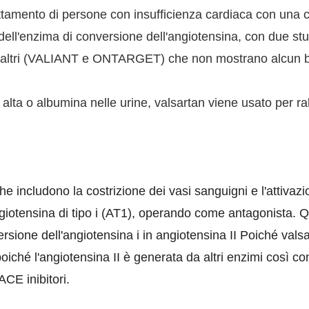
attamento di persone con insufficienza cardiaca con una 
 dell'enzima di conversione dell'angiotensina, con due stu
altri (VALIANT e ONTARGET) che non mostrano alcun benefi
 alta o albumina nelle urine, valsartan viene usato per ra
che includono la costrizione dei vasi sanguigni e l'attivaz
'angiotensina di tipo i (AT1), operando come antagonista
ersione dell'angiotensina i in angiotensina II Poiché valsa
iché l'angiotensina II è generata da altri enzimi così co
CE inibitori.