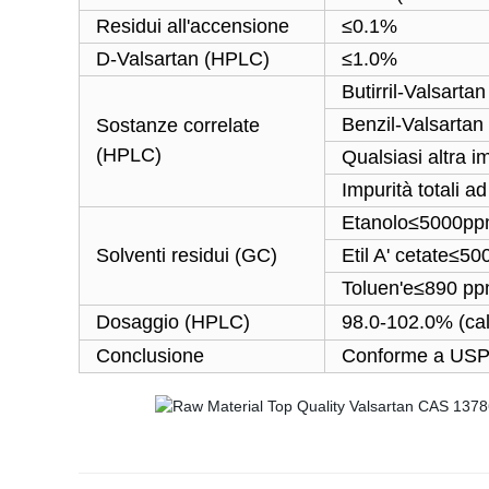
Residui all'accensione
≤0.1%
D-Valsartan (HPLC)
≤1.0%
Butirril-Valsarta
Benzil-Valsarta
Sostanze correlate
(HPLC)
Qualsiasi altra 
Impurità totali 
Etanolo≤5000p
Solventi residui (GC)
Etil A' cetate≤5
Toluen'e≤890 p
Dosaggio (HPLC)
98.0-102.0% (cal
Conclusione
Conforme a US