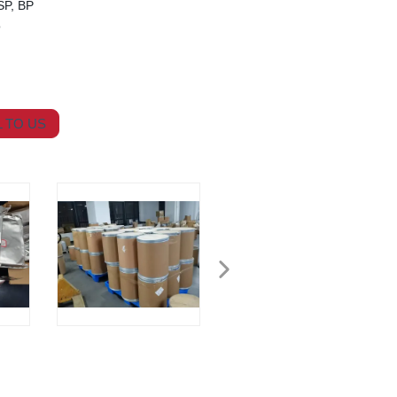
SP, BP
o
 TO US