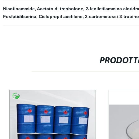
Nicotinammide
,
Acetato di trenbolone
,
2-feniletilammina cloridr
Fosfatidilserina
,
Ciclopropil acetilene
,
2-carbometossi-3-tropin
PRODOTTI