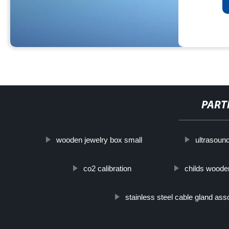
PART
wooden jewelry box small
ultrasoun
co2 calibration
childs woode
stainless steel cable gland as