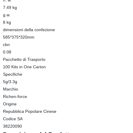
n. w.
7.49 kg
g.w.
8 kg
dimensioni della confezione
585*375*320mm
cbn
0.08
Pacchetto di Trasporto
100 Kits in One Carton
Specifiche
5g/3.3g
Marchio
Richen-force
Origine
Repubblica Popolare Cinese
Codice SA
38220090