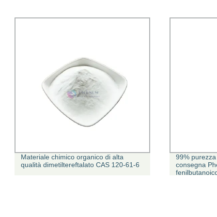
Materiale chimico organico di alta
99% purezza 
qualità dimetiltereftalato CAS 120-61-6
consegna Phe
fenilbutanoic
sicurezza U
USA Europa A