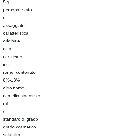
5 g
personalizzato
sì
assaggiato
caratteristica
originale
cina
certificato
iso
rame. contenuto
8%-13%
altro nome
camellia sinensis o.
mf
/
standard di grado
grado cosmetico
solubilità