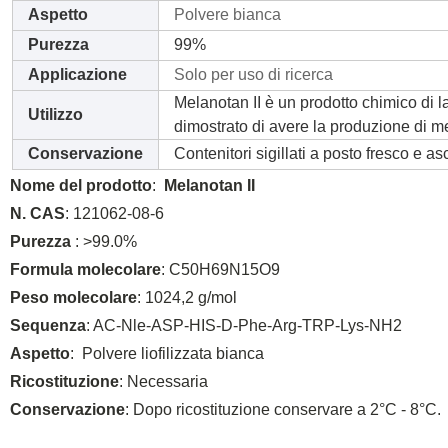
Aspetto
Polvere bianca
Purezza
99%
Applicazione
Solo per uso di ricerca
Melanotan II è un prodotto chimico di l
Utilizzo
dimostrato di avere la produzione di mel
Conservazione
Contenitori sigillati a posto fresco e as
Nome del prodotto
:
Melanotan II
N. CAS
: 121062-08-6
Purezza
: >99.0%
Formula molecolare
: C50H69N15O9
Peso molecolare
: 1024,2 g/mol
Sequenza
: AC-Nle-ASP-HIS-D-Phe-Arg-TRP-Lys-NH2
Aspetto
: Polvere liofilizzata bianca
Ricostituzione
: Necessaria
Conservazione
: Dopo ricostituzione conservare a 2°C - 8°C.