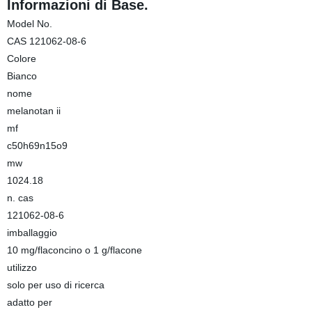
Informazioni di Base.
Model No.
CAS 121062-08-6
Colore
Bianco
nome
melanotan ii
mf
c50h69n15o9
mw
1024.18
n. cas
121062-08-6
imballaggio
10 mg/flaconcino o 1 g/flacone
utilizzo
solo per uso di ricerca
adatto per