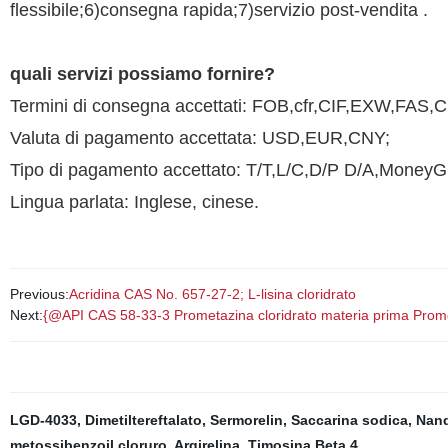
flessibile;6)consegna rapida;7)servizio post-vendita .
quali servizi possiamo fornire?
Termini di consegna accettati: FOB,cfr,CIF,EXW,F
Valuta di pagamento accettata: USD,EUR,CNY;
Tipo di pagamento accettato: T/T,L/C,D/P D/A,MoneyG
Lingua parlata: Inglese, cinese.
Previous:
Acridina CAS No. 657-27-2; L-lisina cloridrato
Next:
{@API CAS 58-33-3 Prometazina cloridrato materia prima Prome
LGD-4033
,
Dimetiltereftalato
,
Sermorelin
,
Saccarina sodica
,
Nand
metossibenzoil cloruro
,
Argirelina
,
Timosina Beta 4
,