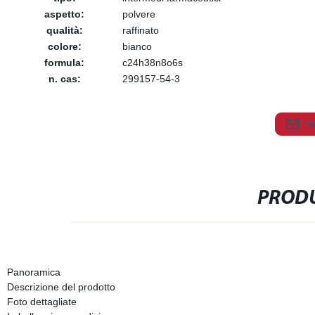
aspetto:
polvere
qualità:
raffinato
colore:
bianco
formula:
c24h38n8o6s
n. cas:
299157-54-3
S
PRODU
Panoramica
Descrizione del prodotto
Foto dettagliate