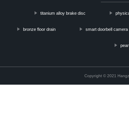
titanium alloy brake disc
physica
bronze floor drain
smart doorbell camera
pear
Copyright © 2021 Hangz