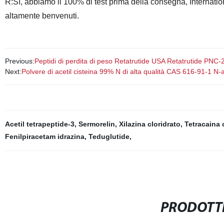
R:Sì, abbiamo il 100% di test prima della consegna, Internation
altamente benvenuti.
Previous:
Peptidi di perdita di peso Retatrutide USA Retatrutide PN
Next:
Polvere di acetil cisteina 99% N di alta qualità CAS 616-91-1 N-a
Acetil tetrapeptide-3
,
Sermorelin
,
Xilazina cloridrato
,
Tetracaina 
Fenilpiracetam idrazina
,
Teduglutide
,
PRODOTTI