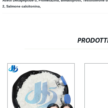
Acetil Decapeptide-3
,
Prometazina
,
Bimatoprost
,
Testosterone 
2
,
Salmone calcitonina
,
PRODOTTI