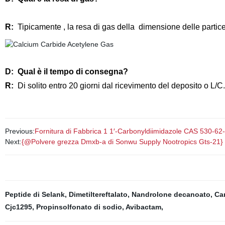
R:
Tipicamente
, la resa di gas della
dimensione delle parti
D:
Qual è il tempo di consegna
?
R:
Di solito entro 20 giorni dal ricevimento del deposito o L/C.
Previous:
Fornitura di Fabbrica 1 1′-Carbonyldiimidazole CAS 530-6
Next:
{@Polvere grezza Dmxb-a di Sonwu Supply Nootropics Gts-21}
Peptide di Selank
,
Dimetiltereftalato
,
Nandrolone decanoato
,
Ca
Cjc1295
,
Propinsolfonato di sodio
,
Avibactam
,