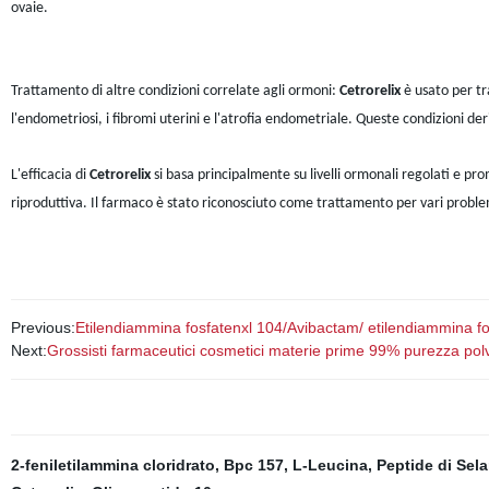
ovaie.
Trattamento di altre condizioni correlate agli ormoni:
Cetrorelix
è usato per tra
l'endometriosi, i fibromi uterini e l'atrofia endometriale. Queste condizioni der
L'efficacia di
Cetrorelix
si basa principalmente su livelli ormonali regolati e p
riproduttiva. Il farmaco è stato riconosciuto come trattamento per vari problemi ri
Previous:
Etilendiammina fosfatenxl 104/Avibactam/ etilendiammina fo
Next:
Grossisti farmaceutici cosmetici materie prime 99% purezza p
2-feniletilammina cloridrato
,
Bpc 157
,
L-Leucina
,
Peptide di Sel