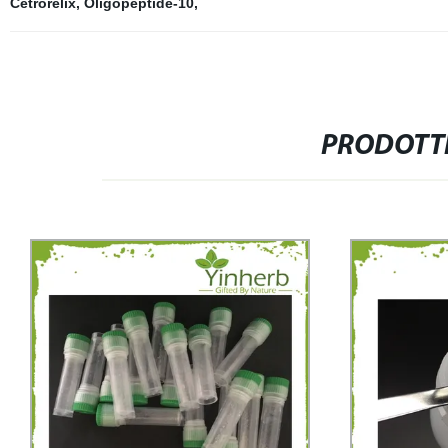
Cetrorelix
,
Oligopeptide-10
,
PRODOTTI