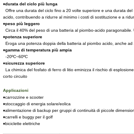
♦
durata del ciclo più lunga
Offre una durata del ciclo fino a 20 volte superiore e una durata del 
acido, contribuendo a ridurre al minimo i costi di sostituzione e a ridur
♦
peso più leggero
Circa il 40% del peso di una batteria al piombo-acido paragonabile. 
♦
potenza superiore
Eroga una potenza doppia della batteria al piombo acido, anche ad 
♦
gamma di temperatura più ampia
-20ºC~60ºC
♦
sicurezza superiore
La chimica del fosfato di ferro di litio eminizza il rischio di esplosi
corto circuito
Applicazioni
♦carrozzine e scooter
♦stoccaggio di energia solare/eolica
♦alimentazione di backup per gruppi di continuità di piccole dimensi
♦carrelli e buggy per il golf
♦biciclette elettriche