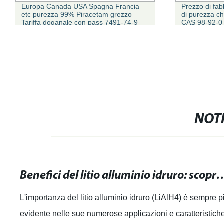
Europa Canada USA Spagna Francia
Prezzo di fab
etc purezza 99% Piracetam grezzo
di purezza c
Tariffa doganale con pass 7491-74-9
CAS 98-92-0 
100% per Powder CAS
cellulare tes
NOTI
Benefici del litio alluminio idruro: scopri le applicaz
L'importanza del litio alluminio idruro (LiAlH4) è sempre p
evidente nelle sue numerose applicazioni e caratteristich